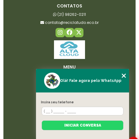
CONTATOS
(21) 98262-0211
contato@reciclatudo.eco.br
MENU
HOME
Olá! Fale agora pelo WhatsApp
SOBRE NÓS
LICENÇAS
SERVIÇOS
Insira seu telefone
BLOG
CONTATO
CATEGORIAS
INICIAR CONVERSA
MAPA DO SITE