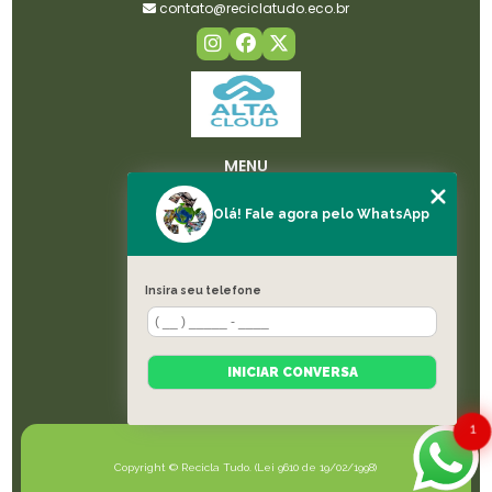
contato@reciclatudo.eco.br
MENU
HOME
Olá! Fale agora pelo WhatsApp
SOBRE NÓS
LICENÇAS
SERVIÇOS
Insira seu telefone
BLOG
CONTATO
CATEGORIAS
INICIAR CONVERSA
MAPA DO SITE
1
Copyright © Recicla Tudo. (Lei 9610 de 19/02/1998)