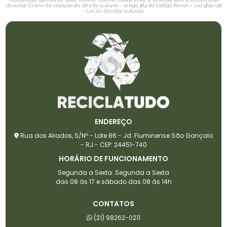
do autor. Crime de violação de direito autoral – artigo 184 do Código Penal –
Lei 9610/98
- Lei de direitos autorais
.
ENDEREÇO
Rua dos Aliados, S/Nº - Lote 86 - Jd. Fluminense São Gonçalo
- RJ - CEP: 24451-740
HORÁRIO DE FUNCIONAMENTO
Segunda a Sexta: Segunda a Sexta
das 08 às 17 e sábado das 08 às 14h
CONTATOS
(21) 98262-0211