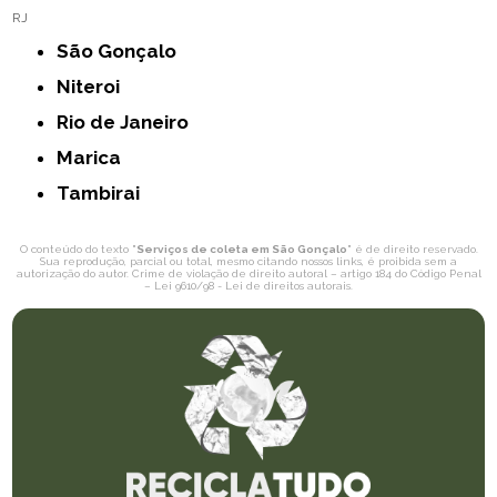
RJ
São Gonçalo
Niteroi
Rio de Janeiro
Marica
Tambirai
O conteúdo do texto "
Serviços de coleta em São Gonçalo
" é de direito reservado.
Sua reprodução, parcial ou total, mesmo citando nossos links, é proibida sem a
autorização do autor. Crime de violação de direito autoral – artigo 184 do Código Penal
–
Lei 9610/98 - Lei de direitos autorais
.