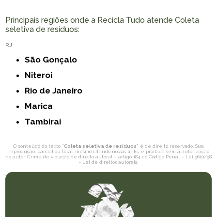
Principais regiões onde a Recicla Tudo atende Coleta
seletiva de resíduos:
RJ
São Gonçalo
Niteroi
Rio de Janeiro
Marica
Tambirai
O conteúdo do texto "
Coleta seletiva de resíduos
" é de direito reservado. Sua
reprodução, parcial ou total, mesmo citando nossos links, é proibida sem a autorização
do autor. Crime de violação de direito autoral – artigo 184 do Código Penal –
Lei 9610/98
- Lei de direitos autorais
.