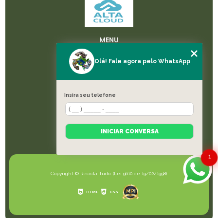
MENU
HOME
Olá! Fale agora pelo WhatsApp
SOBRE NÓS
LICENÇAS
SERVIÇOS
Insira seu telefone
BLOG
CONTATO
CATEGORIAS
INICIAR CONVERSA
MAPA DO SITE
1
Copyright © Recicla Tudo. (Lei 9610 de 19/02/1998)
HTML
CSS