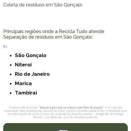
Coleta de resíduos em São Gonçalo
Principais regiões onde a Recicla Tudo atende
Separação de resíduos em São Gonçalo:
RJ
São Gonçalo
Niteroi
Rio de Janeiro
Marica
Tambirai
O conteúdo do texto "
Separação de resíduos em São Gonçalo
" é de direito
reservado. Sua reprodução, parcial ou total, mesmo citando nossos links, é proibida sem
a autorização do autor. Crime de violação de direito autoral – artigo 184 do Código
Penal –
Lei 9610/98 - Lei de direitos autorais
.