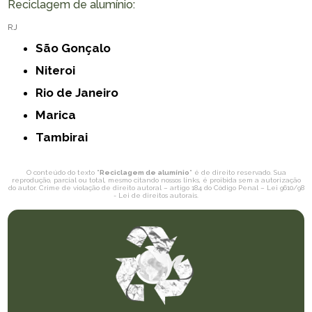
Reciclagem de alumínio:
RJ
São Gonçalo
Niteroi
Rio de Janeiro
Marica
Tambirai
O conteúdo do texto "
Reciclagem de alumínio
" é de direito reservado. Sua
reprodução, parcial ou total, mesmo citando nossos links, é proibida sem a autorização
do autor. Crime de violação de direito autoral – artigo 184 do Código Penal –
Lei 9610/98
- Lei de direitos autorais
.