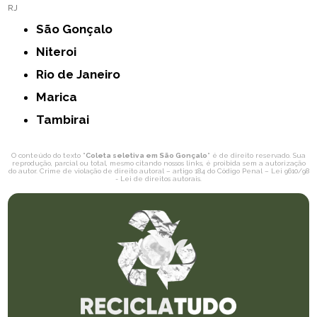
RJ
São Gonçalo
Niteroi
Rio de Janeiro
Marica
Tambirai
O conteúdo do texto "
Coleta seletiva em São Gonçalo
" é de direito reservado. Sua
reprodução, parcial ou total, mesmo citando nossos links, é proibida sem a autorização
do autor. Crime de violação de direito autoral – artigo 184 do Código Penal –
Lei 9610/98
- Lei de direitos autorais
.