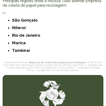
Principais regiões onde a Recicla Tudo atende Empresa
de coleta de papel para reciclagem:
RJ
São Gonçalo
Niteroi
Rio de Janeiro
Marica
Tambirai
O conteúdo do texto "
Empresa de coleta de papel para reciclagem
" é de direito
reservado. Sua reprodução, parcial ou total, mesmo citando nossos links, é proibida sem
a autorização do autor. Crime de violação de direito autoral – artigo 184 do Código
Penal –
Lei 9610/98 - Lei de direitos autorais
.