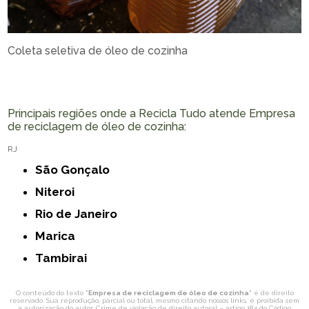
Coleta seletiva de óleo de cozinha
Principais regiões onde a Recicla Tudo atende Empresa
de reciclagem de óleo de cozinha:
RJ
São Gonçalo
Niteroi
Rio de Janeiro
Marica
Tambirai
O conteúdo do texto "
Empresa de reciclagem de óleo de cozinha
" é de direito
reservado. Sua reprodução, parcial ou total, mesmo citando nossos links, é proibida sem
a autorização do autor. Crime de violação de direito autoral – artigo 184 do Código