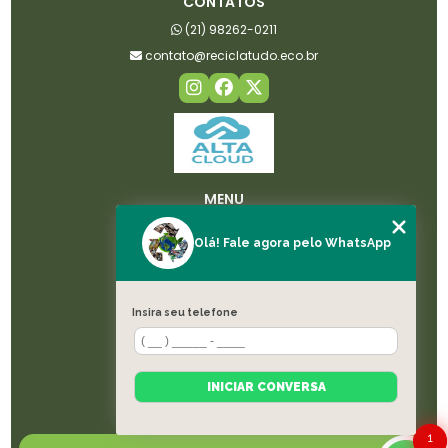
CONTATOS
(21) 98262-0211
contato@reciclatudo.eco.br
MENU
HOME
Olá! Fale agora pelo WhatsApp
SOBRE NÓS
LICENÇAS
SERVIÇOS
Insira seu telefone
BLOG
CONTATO
CATEGORIAS
INICIAR CONVERSA
MAPA DO SITE
1