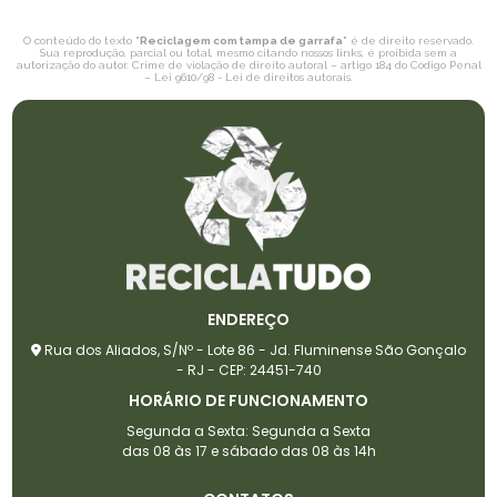
O conteúdo do texto "
Reciclagem com tampa de garrafa
" é de direito reservado.
Sua reprodução, parcial ou total, mesmo citando nossos links, é proibida sem a
autorização do autor. Crime de violação de direito autoral – artigo 184 do Código Penal
–
Lei 9610/98 - Lei de direitos autorais
.
ENDEREÇO
Rua dos Aliados, S/Nº - Lote 86 - Jd. Fluminense São Gonçalo
- RJ - CEP: 24451-740
HORÁRIO DE FUNCIONAMENTO
Segunda a Sexta: Segunda a Sexta
das 08 às 17 e sábado das 08 às 14h