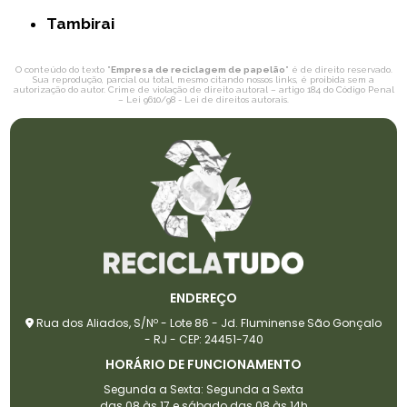
Tambirai
O conteúdo do texto "
Empresa de reciclagem de papelão
" é de direito reservado.
Sua reprodução, parcial ou total, mesmo citando nossos links, é proibida sem a
autorização do autor. Crime de violação de direito autoral – artigo 184 do Código Penal
–
Lei 9610/98 - Lei de direitos autorais
.
ENDEREÇO
Rua dos Aliados, S/Nº - Lote 86 - Jd. Fluminense São Gonçalo
- RJ - CEP: 24451-740
HORÁRIO DE FUNCIONAMENTO
Segunda a Sexta: Segunda a Sexta
das 08 às 17 e sábado das 08 às 14h