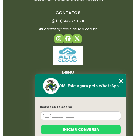
CONTATOS
(21) 98262-0211
contato@reciclatudo.eco.br
MENU
HOME
Olá! Fale agora pelo WhatsApp
SOBRE NÓS
LICENÇAS
SERVIÇOS
Insira seu telefone
BLOG
CONTATO
CATEGORIAS
INICIAR CONVERSA