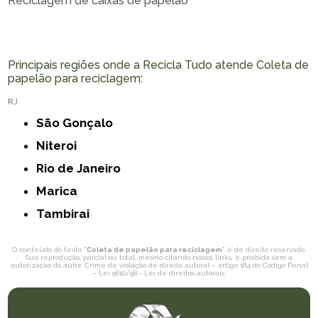
Reciclagem de caixas de papelão
Principais regiões onde a Recicla Tudo atende Coleta de
papelão para reciclagem:
RJ
São Gonçalo
Niteroi
Rio de Janeiro
Marica
Tambirai
O conteúdo do texto "
Coleta de papelão para reciclagem
" é de direito reservado.
Sua reprodução, parcial ou total, mesmo citando nossos links, é proibida sem a
autorização do autor. Crime de violação de direito autoral – artigo 184 do Código Penal
–
Lei 9610/98 - Lei de direitos autorais
.