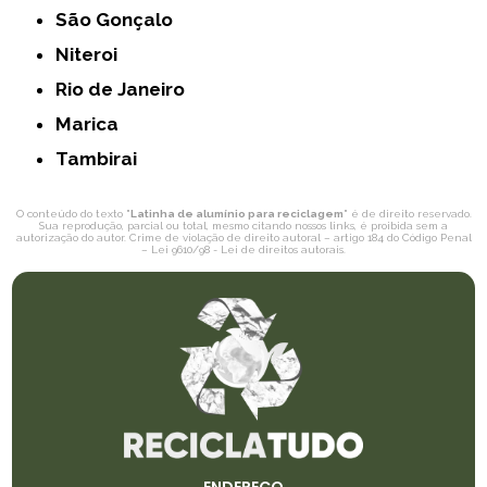
São Gonçalo
Niteroi
Rio de Janeiro
Marica
Tambirai
O conteúdo do texto "
Latinha de alumínio para reciclagem
" é de direito reservado.
Sua reprodução, parcial ou total, mesmo citando nossos links, é proibida sem a
autorização do autor. Crime de violação de direito autoral – artigo 184 do Código Penal
–
Lei 9610/98 - Lei de direitos autorais
.
ENDEREÇO