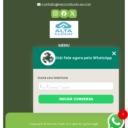
contato@reciclatudo.eco.br
MENU
HOME
Olá! Fale agora pelo WhatsApp
SOBRE NÓS
LICENÇAS
SERVIÇOS
Insira seu telefone
BLOG
CONTATO
CATEGORIAS
INICIAR CONVERSA
MAPA DO SITE
1
Copyright © Recicla Tudo. (Lei 9610 de 19/02/1998)