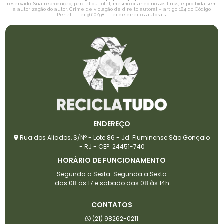
reservado. Sua reprodução, parcial ou total, mesmo citando nossos links, é proibida sem
a autorização do autor. Crime de violação de direito autoral – artigo 184 do Código
Penal –
Lei 9610/98 - Lei de direitos autorais
.
ENDEREÇO
Rua dos Aliados, S/Nº - Lote 86 - Jd. Fluminense São Gonçalo
- RJ - CEP: 24451-740
HORÁRIO DE FUNCIONAMENTO
Segunda a Sexta: Segunda a Sexta
das 08 às 17 e sábado das 08 às 14h
CONTATOS
(21) 98262-0211