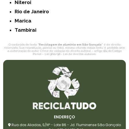
Niteroi
Rio de Janeiro
Marica
Tambirai
O conteúdo do texto "
Reciclagem de alumínio em São Gonçalo
" é de direito
reservado. Sua reprodução, parcial ou total, mesmo citando nossos links, é proibida sem
a autorização do autor. Crime de violação de direito autoral – artigo 184 do Código
Penal –
Lei 9610/98 - Lei de direitos autorais
.
ENDEREÇO
Rua dos Aliados, S/Nº - Lote 86 - Jd. Fluminense São Gonçalo