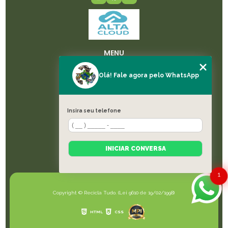
MENU
HOME
Olá! Fale agora pelo WhatsApp
SOBRE NÓS
LICENÇAS
SERVIÇOS
Insira seu telefone
BLOG
CONTATO
CATEGORIAS
INICIAR CONVERSA
MAPA DO SITE
1
Copyright © Recicla Tudo. (Lei 9610 de 19/02/1998)
HTML
CSS