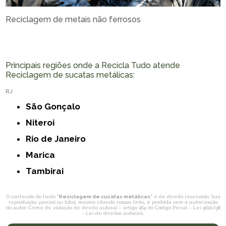
Reciclagem de metais não ferrosos
Principais regiões onde a Recicla Tudo atende
Reciclagem de sucatas metálicas:
RJ
São Gonçalo
Niteroi
Rio de Janeiro
Marica
Tambirai
O conteúdo do texto "
Reciclagem de sucatas metálicas
" é de direito reservado. Sua
reprodução, parcial ou total, mesmo citando nossos links, é proibida sem a autorização
do autor. Crime de violação de direito autoral – artigo 184 do Código Penal –
Lei 9610/98
- Lei de direitos autorais
.