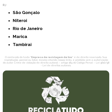
RJ
São Gonçalo
Niteroi
Rio de Janeiro
Marica
Tambirai
O conteúdo do texto "
Empresa de reciclagem de lixo
" é de direito reservado. Sua
reprodução, parcial ou total, mesmo citando nossos links, é proibida sem a autorização
do autor. Crime de violação de direito autoral – artigo 184 do Código Penal –
Lei 9610/98
- Lei de direitos autorais
.